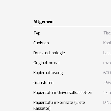
Allgemein
Typ
Tis
Funktion
Kop
Drucktechnologie
Lase
Originalformat
max
Kopierauflösung
600 
Graustufen
256
Papierzufuhr Universalkassetten
1 x 
Papierzufuhr Formate (Erste
DIN
Kassette)