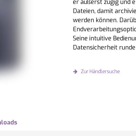
er äußerst zügig und e
Dateien, damit archiv
werden können. Darübe
Endverarbeitungsoptio
Seine intuitive Bedien
Datensicherheit runden
Zur Händlersuche
loads