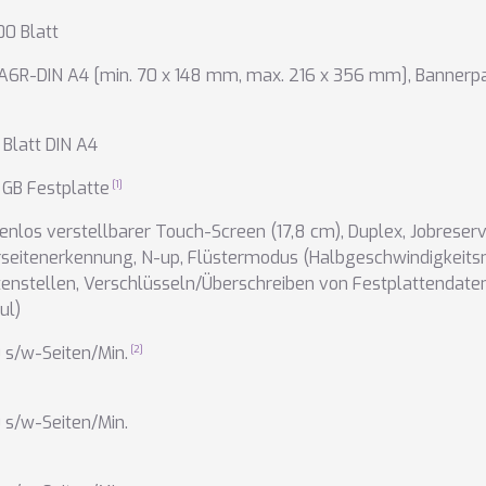
100 Blatt
A6R-DIN A4 [min. 70 x 148 mm, max. 216 x 356 mm]
,
Bannerpa
Blatt DIN A4
GB Festplatte
enlos verstellbarer Touch-Screen (17,8 cm)
,
Duplex
,
Jobreserv
rseitenerkennung
,
N-up
,
Flüstermodus (Halbgeschwindigkeit
enstellen
,
Verschlüsseln/Überschreiben von Festplattendaten 
ul)
 s/w-Seiten/Min.
 s/w-Seiten/Min.