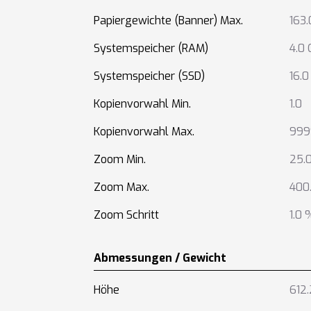
Papiergewichte (Banner) Max.
163
Systemspeicher (RAM)
4.0 
Systemspeicher (SSD)
16.0
Kopienvorwahl Min.
1.0
Kopienvorwahl Max.
999
Zoom Min.
25.
Zoom Max.
400
Zoom Schritt
1.0 
Abmessungen / Gewicht
Höhe
612