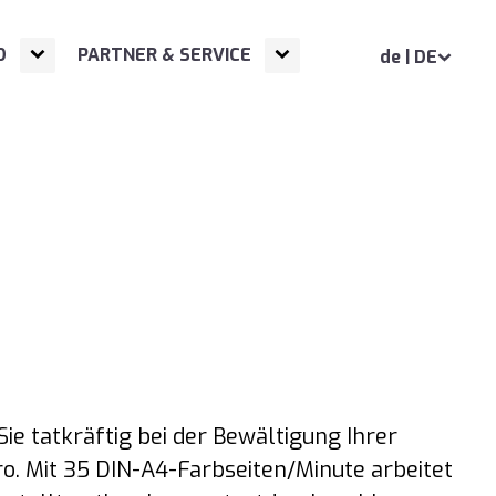
Open
Next NavigationLevel
Open
Next NavigationLevel
D
PARTNER & SERVICE
de | DE
Sie tatkräftig bei der Bewältigung Ihrer
ro. Mit 35 DIN-A4-Farbseiten/Minute arbeitet