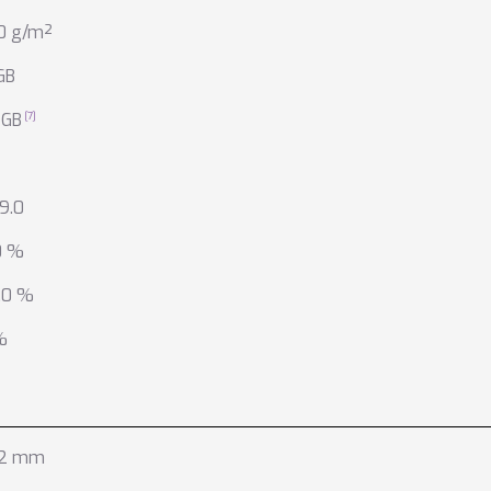
.0 g/m²
GB
 GB
9.0
0 %
.0 %
%
.2 mm