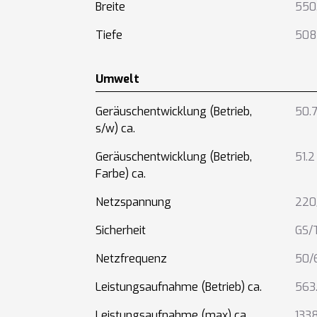
Breite
550
Tiefe
508
Umwelt
Geräuschentwicklung (Betrieb,
50.7
s/w) ca.
Geräuschentwicklung (Betrieb,
51.2
Farbe) ca.
Netzspannung
220
Sicherheit
GS/
Netzfrequenz
50/
Leistungsaufnahme (Betrieb) ca.
563
Leistungsaufnahme (max) ca.
133