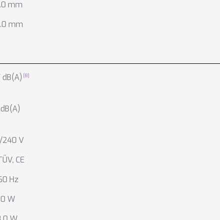
.0 mm
.0 mm
 dB(A)
 dB(A)
/240 V
TÜV
,
CE
60 Hz
.0 W
8.0 W