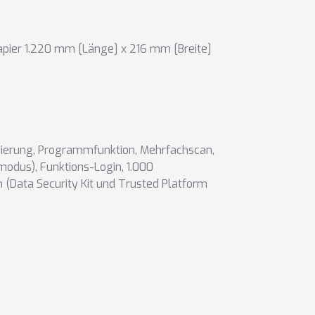
pier 1.220 mm [Länge] x 216 mm [Breite]
ierung
,
Programmfunktion
,
Mehrfachscan
,
smodus)
,
Funktions-Login
,
1.000
(Data Security Kit und Trusted Platform