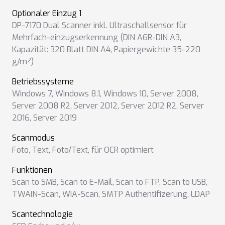
Optionaler Einzug 1
DP-7170 Dual Scanner inkl. Ultraschallsensor für
Mehrfach-einzugserkennung (DIN A6R-DIN A3,
Kapazität: 320 Blatt DIN A4, Papiergewichte 35-220
g/m²)
Betriebssysteme
Windows 7
,
Windows 8.1
,
Windows 10
,
Server 2008
,
Server 2008 R2
,
Server 2012
,
Server 2012 R2
,
Server
2016
,
Server 2019
Scanmodus
Foto
,
Text
,
Foto/Text
,
für OCR optimiert
Funktionen
Scan to SMB
,
Scan to E-Mail
,
Scan to FTP
,
Scan to USB
,
TWAIN-Scan
,
WIA-Scan
,
SMTP Authentifizerung
,
LDAP
Scantechnologie