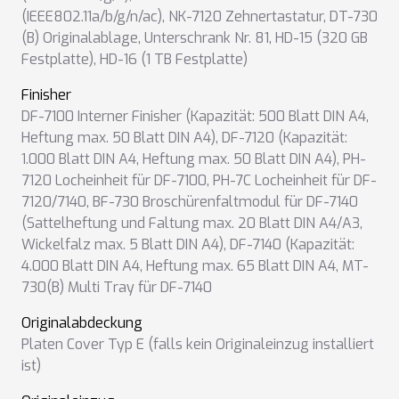
(IEEE802.11a/b/g/n/ac)
,
NK-7120 Zehnertastatur
,
DT-730
(B) Originalablage
,
Unterschrank Nr. 81
,
HD-15 (320 GB
Festplatte)
,
HD-16 (1 TB Festplatte)
Finisher
DF-7100 Interner Finisher (Kapazität: 500 Blatt DIN A4,
Heftung max. 50 Blatt DIN A4)
,
DF-7120 (Kapazität:
1.000 Blatt DIN A4, Heftung max. 50 Blatt DIN A4)
,
PH-
7120 Locheinheit für DF-7100
,
PH-7C Locheinheit für DF-
7120/7140
,
BF-730 Broschürenfaltmodul für DF-7140
(Sattelheftung und Faltung max. 20 Blatt DIN A4/A3,
Wickelfalz max. 5 Blatt DIN A4)
,
DF-7140 (Kapazität:
4.000 Blatt DIN A4, Heftung max. 65 Blatt DIN A4
,
MT-
730(B) Multi Tray für DF-7140
Originalabdeckung
Platen Cover Typ E (falls kein Originaleinzug installiert
ist)