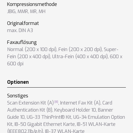
Kompressionsmethode
JBIG
,
MMR
,
MR
,
MH
Originalformat
max. DIN A3
Faxauflösung
Normal (200 x 100 dpi)
,
Fein (200 x 200 dpi)
,
Super-
Fein (200 x 400 dpi)
,
Ultra-Fein (400 x 400 dpi)
,
600 x
600 dpi
Optionen
Sonstiges
Scan Extension Kit (A)
,
Internet Fax Kit (A)
,
Card
Authentication Kit (B)
,
Keyboard Holder 10
,
Banner
Guide 10
,
UG-33 ThinPrint® Kit
,
UG-34 Emulation Option
Kit
,
IB-50 Gigabit Ethernet Karte
,
IB-51 WLAN-Karte
(IEEE802.11b/g/n)
,
IB-37 WLAN-Karte