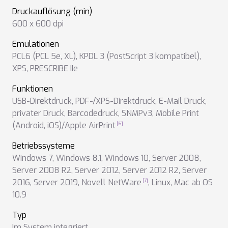
Druckauflösung (min)
600 x 600 dpi
Emulationen
PCL6 (PCL 5e, XL)
,
KPDL 3 (PostScript 3 kompatibel)
,
XPS
,
PRESCRIBE IIe
Funktionen
USB-Direktdruck
,
PDF-/XPS-Direktdruck
,
E-Mail Druck
,
privater Druck
,
Barcodedruck
,
SNMPv3
,
Mobile Print
(Android, iOS)/Apple AirPrint
Betriebssysteme
Windows 7
,
Windows 8.1
,
Windows 10
,
Server 2008
,
Server 2008 R2
,
Server 2012
,
Server 2012 R2
,
Server
2016
,
Server 2019
,
Novell NetWare
,
Linux
,
Mac ab OS
10.9
Typ
Im System integriert