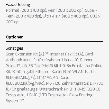
Faxauflösung
Normal (200 x 100 dpi)
,
Fein (200 x 200 dpi)
,
Super-
Fein (200 x 400 dpi)
,
Ultra-Fein (400 x 400 dpi)
,
600 x
600 dpi
Optionen
Sonstiges
Scan Extension Kit (A)
,
Internet Fax Kit (A)
,
Card
Authentication Kit (B)
,
Keyboard Holder 10
,
Banner
Guide 10
,
UG-33 ThinPrint® Kit
,
UG-34 Emulation Option
Kit
,
IB-50 Gigabit Ethernet Karte
,
IB-51 WLAN-Karte
(IEEE802.11b/g/n)
,
IB-37 WLAN-Karte
(IEEE802.11a/b/g/n/ac)
,
NK-7120 Zehnertastatur
,
DT-730
(B) Originalablage
,
Unterschrank Nr. 81
,
HD-15 (320 GB
Festplatte)
,
HD-16 (1 TB Festplatte)
,
Fiery Printing
System 17