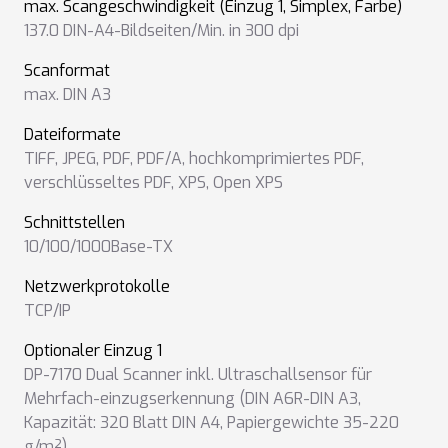
max. Scangeschwindigkeit (Einzug 1, Simplex, Farbe)
137.0 DIN-A4-Bildseiten/Min. in 300 dpi
Scanformat
max. DIN A3
Dateiformate
TIFF
,
JPEG
,
PDF
,
PDF/A
,
hochkomprimiertes PDF
,
verschlüsseltes PDF
,
XPS
,
Open XPS
Schnittstellen
10/100/1000Base-TX
Netzwerkprotokolle
TCP/IP
Optionaler Einzug 1
DP-7170 Dual Scanner inkl. Ultraschallsensor für
Mehrfach-einzugserkennung (DIN A6R-DIN A3,
Kapazität: 320 Blatt DIN A4, Papiergewichte 35-220
g/m²)