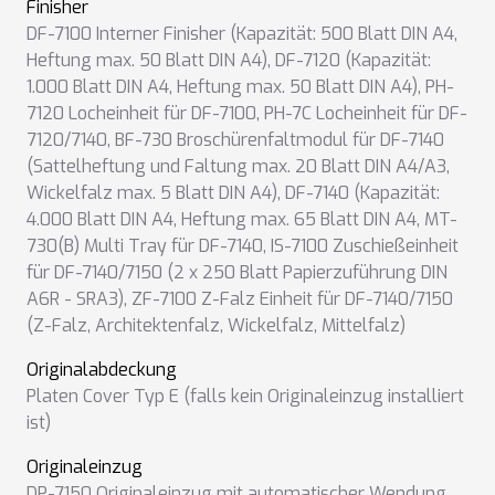
Finisher
DF-7100 Interner Finisher (Kapazität: 500 Blatt DIN A4,
Heftung max. 50 Blatt DIN A4)
,
DF-7120 (Kapazität:
1.000 Blatt DIN A4, Heftung max. 50 Blatt DIN A4)
,
PH-
7120 Locheinheit für DF-7100
,
PH-7C Locheinheit für DF-
7120/7140
,
BF-730 Broschürenfaltmodul für DF-7140
(Sattelheftung und Faltung max. 20 Blatt DIN A4/A3,
Wickelfalz max. 5 Blatt DIN A4)
,
DF-7140 (Kapazität:
4.000 Blatt DIN A4, Heftung max. 65 Blatt DIN A4
,
MT-
730(B) Multi Tray für DF-7140
,
IS-7100 Zuschießeinheit
für DF-7140/7150 (2 x 250 Blatt Papierzuführung DIN
A6R - SRA3)
,
ZF-7100 Z-Falz Einheit für DF-7140/7150
(Z-Falz, Architektenfalz, Wickelfalz, Mittelfalz)
Originalabdeckung
Platen Cover Typ E (falls kein Originaleinzug installiert
ist)
Originaleinzug
DP-7150 Originaleinzug mit automatischer Wendung