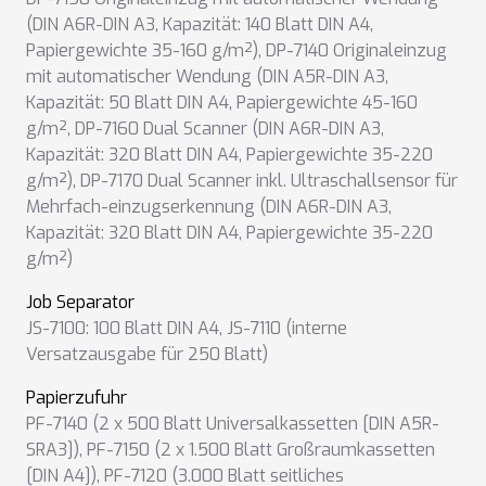
(DIN A6R-DIN A3, Kapazität: 140 Blatt DIN A4,
Papiergewichte 35-160 g/m²)
,
DP-7140 Originaleinzug
mit automatischer Wendung (DIN A5R-DIN A3,
Kapazität: 50 Blatt DIN A4, Papiergewichte 45-160
g/m²
,
DP-7160 Dual Scanner (DIN A6R-DIN A3,
Kapazität: 320 Blatt DIN A4, Papiergewichte 35-220
g/m²)
,
DP-7170 Dual Scanner inkl. Ultraschallsensor für
Mehrfach-einzugserkennung (DIN A6R-DIN A3,
Kapazität: 320 Blatt DIN A4, Papiergewichte 35-220
g/m²)
Job Separator
JS-7100: 100 Blatt DIN A4
,
JS-7110 (interne
Versatzausgabe für 250 Blatt)
Papierzufuhr
PF-7140 (2 x 500 Blatt Universalkassetten [DIN A5R-
SRA3])
,
PF-7150 (2 x 1.500 Blatt Großraumkassetten
[DIN A4])
,
PF-7120 (3.000 Blatt seitliches