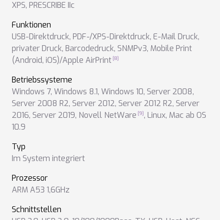
XPS
,
PRESCRIBE IIc
Funktionen
USB-Direktdruck
,
PDF-/XPS-Direktdruck
,
E-Mail Druck
,
privater Druck
,
Barcodedruck
,
SNMPv3
,
Mobile Print
(Android, iOS)/Apple AirPrint
Betriebssysteme
Windows 7
,
Windows 8.1
,
Windows 10
,
Server 2008
,
Server 2008 R2
,
Server 2012
,
Server 2012 R2
,
Server
2016
,
Server 2019
,
Novell NetWare
,
Linux
,
Mac ab OS
10.9
Typ
Im System integriert
Prozessor
ARM A53 1,6GHz
Schnittstellen