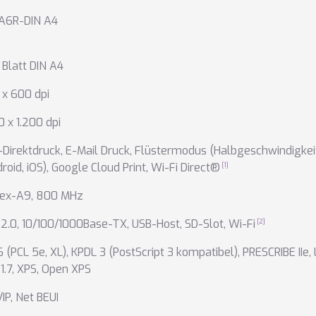
 A6R-DIN A4
Blatt DIN A4
x 600 dpi
0 x 1.200 dpi
Direktdruck
,
E-Mail Druck
,
Flüstermodus (Halbgeschwindigke
roid, iOS)
,
Google Cloud Print
,
Wi-Fi Direct®
tex-A9, 800 MHz
 2.0
,
10/100/1000Base-TX
,
USB-Host
,
SD-Slot
,
Wi-Fi
 (PCL 5e, XL)
,
KPDL 3 (PostScript 3 kompatibel)
,
PRESCRIBE IIe
,
1.7
,
XPS
,
Open XPS
IP
,
Net BEUI