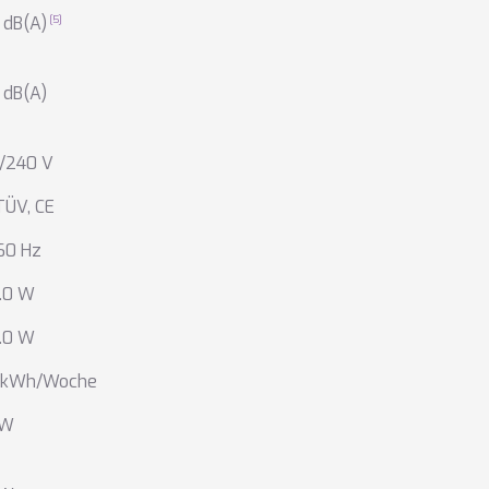
 dB(A)
 dB(A)
/240 V
TÜV
,
CE
60 Hz
.0 W
.0 W
6 kWh/Woche
 W