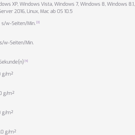
dows XP
,
Windows Vista
,
Windows 7
,
Windows 8
,
Windows 8.1
Server 2016
,
Linux
,
Mac ab OS 10.5
 s/w-Seiten/Min.
 s/w-Seiten/Min.
 Sekunde(n)
0 g/m²
.0 g/m²
0 g/m²
.0 g/m²