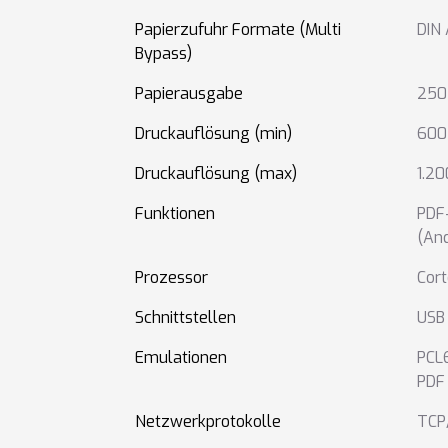
Papierzufuhr Formate (Multi
DIN
Bypass)
Papierausgabe
250 
Druckauflösung (min)
600 
Druckauflösung (max)
1.20
Funktionen
PDF-
(And
Prozessor
Cor
Schnittstellen
USB
Emulationen
PCL6
PDF 
Netzwerkprotokolle
TCP/