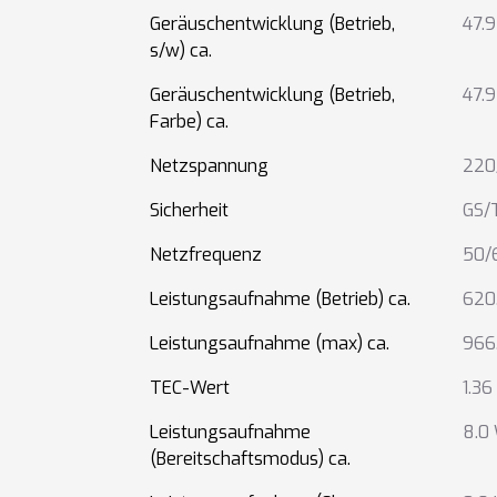
Geräuschentwicklung (Betrieb,
47.9
s/w) ca.
Geräuschentwicklung (Betrieb,
47.9
Farbe) ca.
Netzspannung
220
Sicherheit
GS/
Netzfrequenz
50/
Leistungsaufnahme (Betrieb) ca.
620
Leistungsaufnahme (max) ca.
966
TEC-Wert
1.3
Leistungsaufnahme
8.0
(Bereitschaftsmodus) ca.