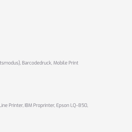
itsmodus)
,
Barcodedruck
,
Mobile Print
Line Printer
,
IBM Proprinter
,
Epson LQ-850
,