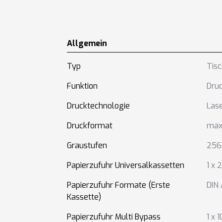
Allgemein
Typ
Tis
Funktion
Dru
Drucktechnologie
Las
Druckformat
max
Graustufen
256
Papierzufuhr Universalkassetten
1 x 
Papierzufuhr Formate (Erste
DIN
Kassette)
Papierzufuhr Multi Bypass
1 x 