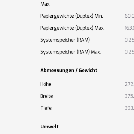
Max.
Papiergewichte (Duplex) Min.
60.
Papiergewichte (Duplex) Max.
163
Systemspeicher (RAM)
0.2
Systemspeicher (RAM) Max.
0.2
Abmessungen / Gewicht
Höhe
272
Breite
375
Tiefe
393
Umwelt