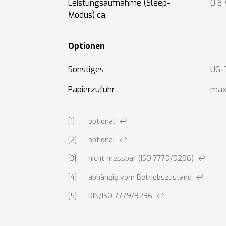
Leistungsaufnahme (Sleep-
0.8
Modus) ca.
Optionen
Sonstiges
UG-3
Papierzufuhr
max.
Anmerkungen zu den technischen Daten
optional
↩
optional
↩
nicht messbar (ISO 7779/9296)
↩
abhängig vom Betriebszustand
↩
DIN/ISO 7779/9296
↩