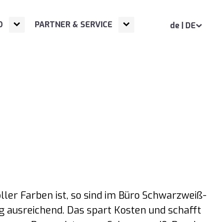
Open
Next NavigationLevel
Open
Next NavigationLevel
D
PARTNER & SERVICE
de | DE
ller Farben ist, so sind im Büro Schwarzweiß-
g ausreichend. Das spart Kosten und schafft