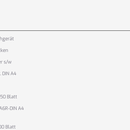
chgerät
cken
er s/w
. DIN A4
250 Blatt
 A6R-DIN A4
100 Blatt