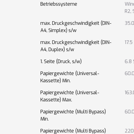
Betriebssysteme
Win
R2
,
max. Druckgeschwindigkeit (DIN-
35.0
A4, Simplex) s/w
max. Druckgeschwindigkeit (DIN-
17.5
A4, Duplex) s/w
1. Seite (Druck, s/w)
6.8
Papiergewichte (Universal-
60.
Kassette) Min.
Papiergewichte (Universal-
163
Kassette) Max.
Papiergewichte (Multi Bypass)
60.
Min.
Papiergewichte (Multi Bypass)
220