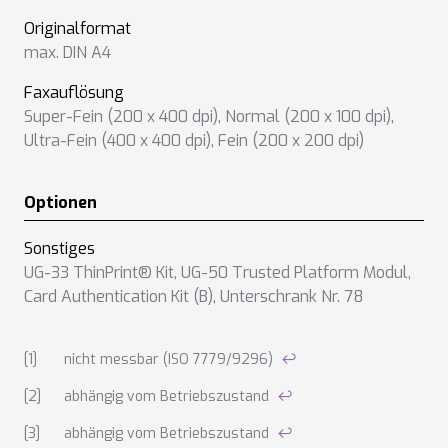
Originalformat
max. DIN A4
Faxauflösung
Super-Fein (200 x 400 dpi)
,
Normal (200 x 100 dpi)
,
Ultra-Fein (400 x 400 dpi)
,
Fein (200 x 200 dpi)
Optionen
Sonstiges
UG-33 ThinPrint® Kit
,
UG-50 Trusted Platform Modul
,
Card Authentication Kit (B)
,
Unterschrank Nr. 78
Anmerkungen zu den technischen Daten
nicht messbar (ISO 7779/9296)
↩
abhängig vom Betriebszustand
↩
abhängig vom Betriebszustand
↩