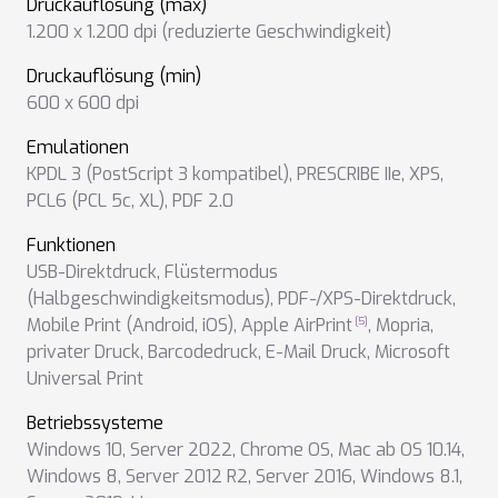
Druckauflösung (max)
1.200 x 1.200 dpi (reduzierte Geschwindigkeit)
Druckauflösung (min)
600 x 600 dpi
Emulationen
KPDL 3 (PostScript 3 kompatibel)
,
PRESCRIBE IIe
,
XPS
,
PCL6 (PCL 5c, XL)
,
PDF 2.0
Funktionen
USB-Direktdruck
,
Flüstermodus
(Halbgeschwindigkeitsmodus)
,
PDF-/XPS-Direktdruck
,
Mobile Print (Android, iOS)
,
Apple AirPrint
,
Mopria
,
privater Druck
,
Barcodedruck
,
E-Mail Druck
,
Microsoft
Universal Print
Betriebssysteme
Windows 10
,
Server 2022, Chrome OS, Mac ab OS 10.14
,
Windows 8
,
Server 2012 R2
,
Server 2016
,
Windows 8.1
,