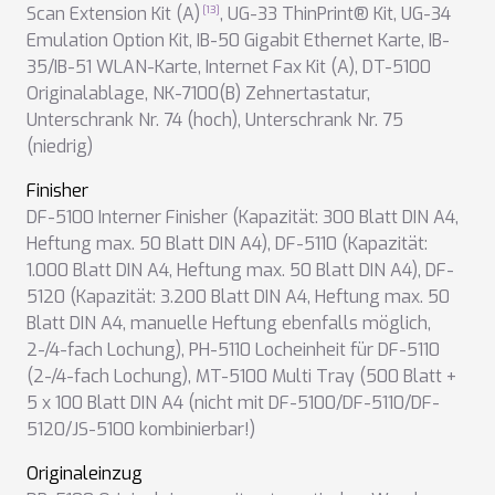
Scan Extension Kit (A)
,
UG-33 ThinPrint® Kit
,
UG-34
Emulation Option Kit
,
IB-50 Gigabit Ethernet Karte
,
IB-
35/IB-51 WLAN-Karte
,
Internet Fax Kit (A)
,
DT-5100
Originalablage
,
NK-7100(B) Zehnertastatur
,
Unterschrank Nr. 74 (hoch)
,
Unterschrank Nr. 75
(niedrig)
Finisher
DF-5100 Interner Finisher (Kapazität: 300 Blatt DIN A4,
Heftung max. 50 Blatt DIN A4)
,
DF-5110 (Kapazität:
1.000 Blatt DIN A4, Heftung max. 50 Blatt DIN A4)
,
DF-
5120 (Kapazität: 3.200 Blatt DIN A4, Heftung max. 50
Blatt DIN A4, manuelle Heftung ebenfalls möglich,
2-/4-fach Lochung)
,
PH-5110 Locheinheit für DF-5110
(2-/4-fach Lochung)
,
MT-5100 Multi Tray (500 Blatt +
5 x 100 Blatt DIN A4 (nicht mit DF-5100/DF-5110/DF-
5120/JS-5100 kombinierbar!)
Originaleinzug