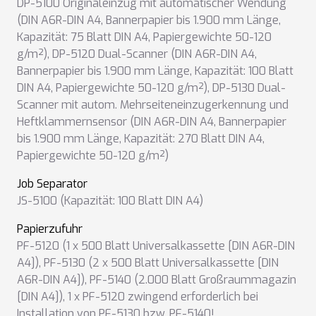
DP-5100 Originaleinzug mit automatischer Wendung
(DIN A6R-DIN A4, Bannerpapier bis 1.900 mm Länge,
Kapazität: 75 Blatt DIN A4, Papiergewichte 50-120
g/m²)
,
DP-5120 Dual-Scanner (DIN A6R-DIN A4,
Bannerpapier bis 1.900 mm Länge, Kapazität: 100 Blatt
DIN A4, Papiergewichte 50-120 g/m²)
,
DP-5130 Dual-
Scanner mit autom. Mehrseiteneinzugerkennung und
Heftklammernsensor (DIN A6R-DIN A4, Bannerpapier
bis 1.900 mm Länge, Kapazität: 270 Blatt DIN A4,
Papiergewichte 50-120 g/m²)
Job Separator
JS-5100 (Kapazität: 100 Blatt DIN A4)
Papierzufuhr
PF-5120 (1 x 500 Blatt Universalkassette [DIN A6R-DIN
A4])
,
PF-5130 (2 x 500 Blatt Universalkassette [DIN
A6R-DIN A4])
,
PF-5140 (2.000 Blatt Großraummagazin
[DIN A4])
,
1 x PF-5120 zwingend erforderlich bei
Installation von PF-5130 bzw. PF-5140!