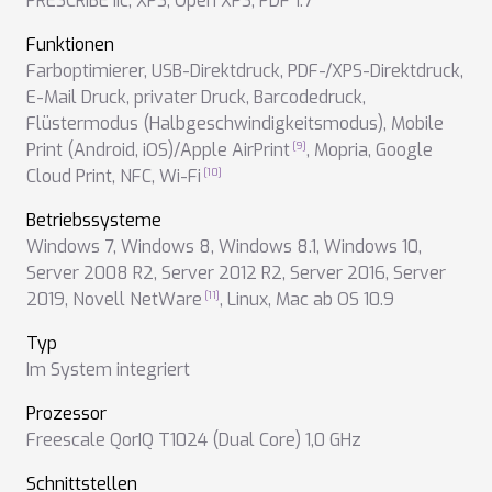
PRESCRIBE IIc
,
XPS
,
Open XPS
,
PDF 1.7
Funktionen
Farboptimierer
,
USB-Direktdruck
,
PDF-/XPS-Direktdruck
,
E-Mail Druck
,
privater Druck
,
Barcodedruck
,
Flüstermodus (Halbgeschwindigkeitsmodus)
,
Mobile
Print (Android, iOS)/Apple AirPrint
,
Mopria
,
Google
Cloud Print
,
NFC
,
Wi-Fi
Betriebssysteme
Windows 7
,
Windows 8
,
Windows 8.1
,
Windows 10
,
Server 2008 R2
,
Server 2012 R2
,
Server 2016
,
Server
2019
,
Novell NetWare
,
Linux
,
Mac ab OS 10.9
Typ
Im System integriert
Prozessor
Freescale QorIQ T1024 (Dual Core) 1,0 GHz
Schnittstellen