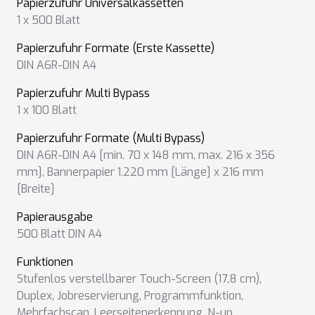
Papierzufuhr Universalkassetten
1 x 500 Blatt
Papierzufuhr Formate (Erste Kassette)
DIN A6R-DIN A4
Papierzufuhr Multi Bypass
1 x 100 Blatt
Papierzufuhr Formate (Multi Bypass)
DIN A6R-DIN A4 [min. 70 x 148 mm, max. 216 x 356
mm]
,
Bannerpapier 1.220 mm [Länge] x 216 mm
[Breite]
Papierausgabe
500 Blatt DIN A4
Funktionen
Stufenlos verstellbarer Touch-Screen (17,8 cm)
,
Duplex
,
Jobreservierung
,
Programmfunktion
,
Mehrfachscan
,
Leerseitenerkennung
,
N-up
,