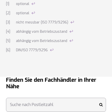
Anmerkungen zu den technischen Daten
optional
↩
optional
↩
nicht messbar (ISO 7779/9296)
↩
abhängig vom Betriebszustand
↩
abhängig vom Betriebszustand
↩
DIN/ISO 7779/9296
↩
Finden Sie den Fachhändler in Ihrer
Nähe
Suche nach Postleitzahl
submi