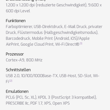
1.200 x 1.200 dpi (reduzierte Geschwindigkeit)
,
9.600 x
600 dpi Level
Funktionen
Farboptimierer
,
USB-Direktdruck
,
E-Mail Druck
,
privater
Druck
,
Flüstermodus (Halbgeschwindigkeitsmodus)
,
Barcodedruck
,
Mobile Print (Android, iOS)/Apple
AirPrint
,
Google Cloud Print
,
Wi-Fi Direct®
Prozessor
Cortex-A9, 800 MHz
Schnittstellen
USB 2.0
,
10/100/1000Base-TX
,
USB-Host
,
SD-Slot
,
Wi-
Fi
Emulationen
PCL6 (PCL 5c, XL)
,
KPDL 3 (PostScript 3 kompatibel)
,
PRESCRIBE IIc
,
PDF 1.7
,
XPS
,
Open XPS