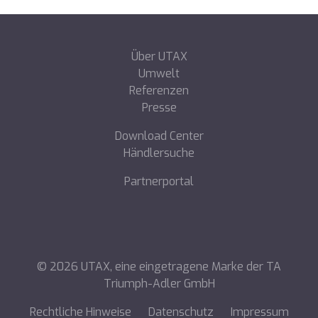
Über UTAX
Umwelt
Referenzen
Presse
Download Center
Händlersuche
Partnerportal
©
2026
UTAX, eine eingetragene Marke der TA
Triumph-Adler GmbH
Rechtliche Hinweise
Datenschutz
Impressum