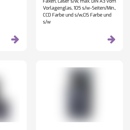
Faxen, Laser s/w, max. DIN A3 vom
Vorlagenglas, 105 s/w-Seiten/Min.,
CCD Farbe und s/w,CIS Farbe und
s/w