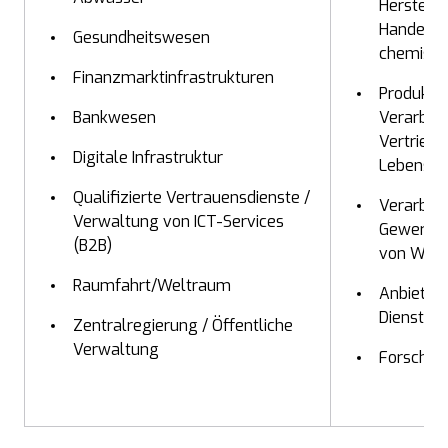
Herstell
Handel m
Gesundheitswesen
chemisch
Finanzmarktinfrastrukturen
Produktio
Bankwesen
Verarbei
Vertrieb 
Digitale Infrastruktur
Lebensmi
Qualifizierte Vertrauensdienste /
Verarbei
Verwaltung von ICT-Services
Gewerbe 
(B2B)
von War
Raumfahrt/Weltraum
Anbieter 
Dienste
Zentralregierung / Öffentliche
Verwaltung
Forschun